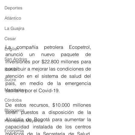
Deportes
Atlántico
La Guajira
Cesar
La compañía petrolera Ecopetrol, 
English
anunció un nuevo paquete de 
San Andres
inversiones por $22.800 millones para 
contribuir a mejorar las condiciones de 
Bolívar
atención en el sistema de salud del 
Sucre
país, en medio de la emergencia 
Magdalena
sanitaria por el Covid-19. 
Córdoba
De estos recursos, $10.000 millones 
Bloggeros
serán puestos a disposición de la 
Alcaldía de Bogotá para aumentar la 
Hermanos Mayores
capacidad instalada de los centros 
Economía
médicos de la Secretaría de Salud, 