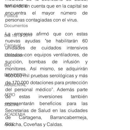
teniendo en cuenta que en la capital se 
RAP CARIBE
encuentra el mayor número de 
Política
personas contagiadas con el virus. 
Documentos
La empresa afirmó que con estas 
Día 10/10 2017
nuevas ayudas "se habilitarán 60 
Carnaval
unidades de cuidados intensivos 
dotadas con equipos ventiladores, de 
Educación
succión, bombas de infusión y 
BID
monitores. Así mismo, se adquirirán 
BIENESTAR
400.000 mil pruebas serológicas y más 
de 170.000 dotaciones para protección 
AMBIENTAL
del personal médico”. Además parte 
AFRO
de estas inversiones también 
representarán beneficios para las 
SOCIAL
Secretarias de Salud en las ciudades 
ACADEMIA
de Cartagena, Barrancabermeja, 
Soacha, Coveñas y Caldas. 
ARTE