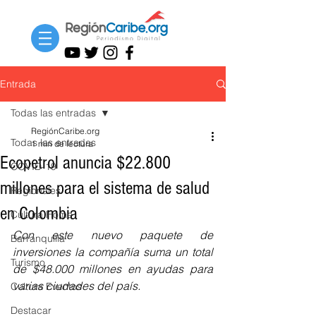
Entrada
Todas las entradas
RegiónCaribe.org
Todas las entradas
1 min de lectura
Ecopetrol anuncia $22.800
COVID-19
millones para el sistema de salud
Regionales
en Colombia
Cultura Home
Con este nuevo paquete de 
Barranquilla
inversiones la compañía suma un total 
Turismo
de $48.000 millones en ayudas para 
varias ciudades del país. 
Cultura Eventos
Destacar