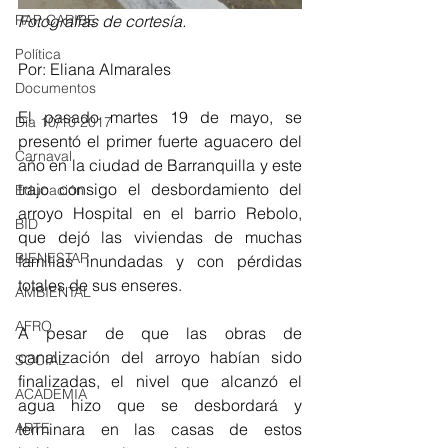
RAP CARIBE
Fotografías de cortesía.
Política
Por: Eliana Almarales 
Documentos
El pasado martes 19 de mayo, se 
Día 10/10 2017
presentó el primer fuerte aguacero del 
Carnaval
año en la ciudad de Barranquilla y este 
trajo consigo el desbordamiento del 
Educación
arroyo Hospital en el barrio Rebolo, 
BID
que dejó las viviendas de muchas 
BIENESTAR
familias inundadas y con pérdidas 
totales de sus enseres. 
AMBIENTAL
AFRO
A pesar de que las obras de 
canalización del arroyo habían sido 
SOCIAL
finalizadas, el nivel que alcanzó el 
ACADEMIA
agua hizo que se desbordará y 
ARTE
terminara en las casas de estos 