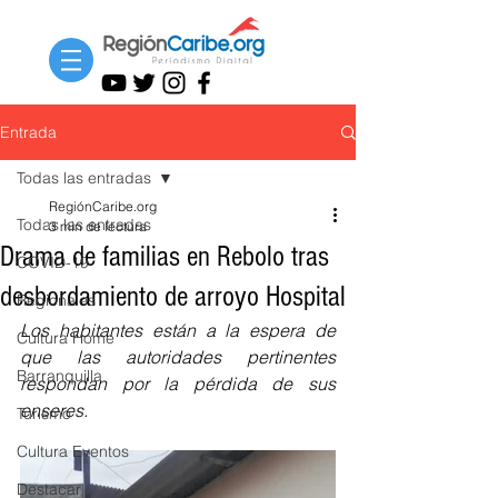
Entrada
Todas las entradas
RegiónCaribe.org
Todas las entradas
3 min de lectura
Drama de familias en Rebolo tras
COVID-19
desbordamiento de arroyo Hospital
Regionales
Los habitantes están a la espera de 
Cultura Home
que las autoridades pertinentes 
Barranquilla
respondan por la pérdida de sus 
enseres.
Turismo
Cultura Eventos
Destacar