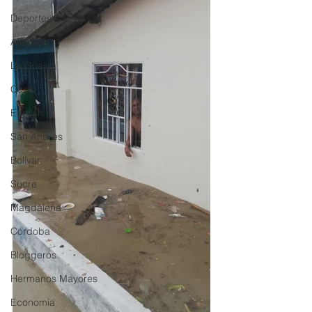
Deportes
Atlántico
La Guajira
Cesar
English
San Andres
Bolívar
Sucre
Magdalena
Córdoba
Bloggeros
Hermanos Mayores
Economía