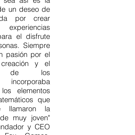
 sea así es la 
de un deseo de 
da por crear 
xperiencias 
para el disfrute 
sonas. Siempre 
 pasión por el 
creación y el 
lo de los 
 incorporaba 
os elementos 
temáticos que 
 llamaron la 
de muy joven" 
fundador y CEO 