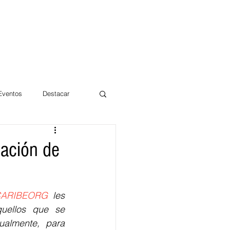
 Eventos
Destacar
Magdalena
eación de
mentos
Día 10/10 2017
CARIBEORG
 les 
uellos que se 
almente, para 