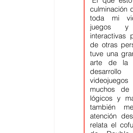
"El que esto
culminación 
toda mi vi
juegos y e
interactivas 
de otras per
tuve una gran
arte de la 
desarrol
videojuegos
muchos de l
lógicos y ma
también me
atención des
relata el co