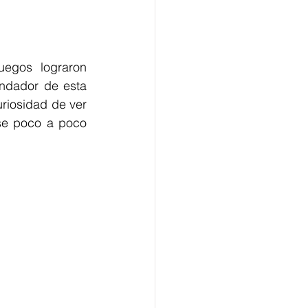
egos lograron 
undador de esta 
iosidad de ver 
se poco a poco 