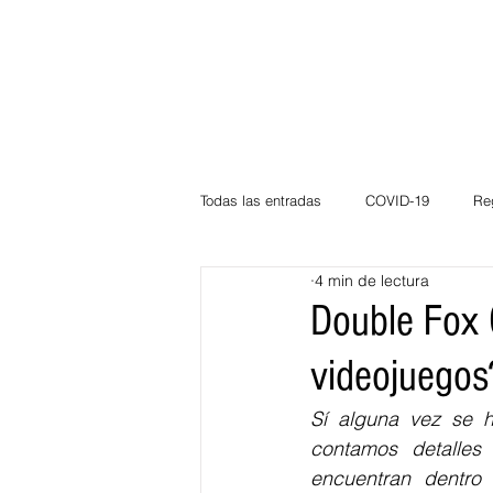
Todas las entradas
COVID-19
Re
4 min de lectura
Deportes
Atlántico
La Guaj
Double Fox 
videojuegos
Córdoba
Bloggeros
Herma
Sí alguna vez se 
contamos detalles
Carnaval
Educación
BID
encuentran dentro 