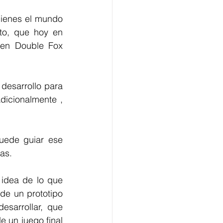
ienes el mundo 
de los videojuegos les llama la atención o causa curiosidad. Es por esto, que hoy en 
en Double Fox 
desarrollo para 
icionalmente , 
uede guiar ese 
as. 
idea de lo que 
de un prototipo 
sarrollar, que 
e un juego final 