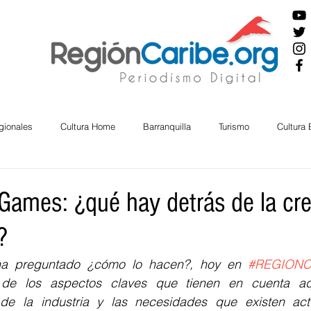
gionales
Cultura Home
Barranquilla
Turismo
Cultura
ira
Cesar
English
San Andres
Bolívar
Sucre
Games: ¿qué hay detrás de la cr
?
nos Mayores
Economía
RAP CARIBE
Política
Docu
ha preguntado ¿cómo lo hacen?, hoy en 
#REGION
 de los aspectos claves que tienen en cuenta aq
BIENESTAR
AMBIENTAL
AFRO
de la industria y las necesidades que existen actu