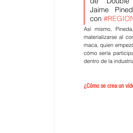
de Double
Jaime Pined
con 
#REGIO
Así mismo, Pineda
materializarse al c
maca, quien empezó 
cómo sería particip
dentro de la industria
¿Cómo se crea un vid