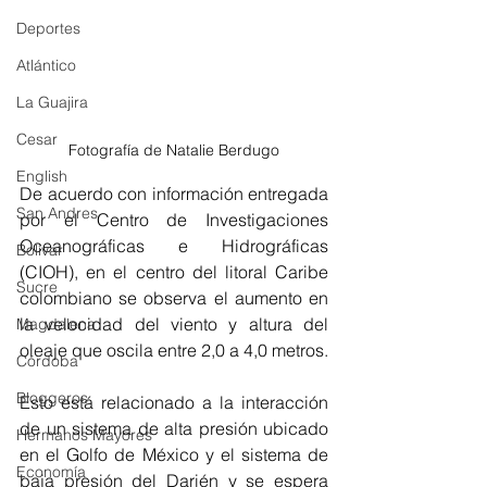
Deportes
Atlántico
La Guajira
Cesar
Fotografía de Natalie Berdugo
English
De acuerdo con información entregada 
San Andres
por el Centro de Investigaciones 
Oceanográficas e Hidrográficas 
Bolívar
(CIOH), en el centro del litoral Caribe 
Sucre
colombiano se observa el aumento en 
la velocidad del viento y altura del 
Magdalena
oleaje que oscila entre 2,0 a 4,0 metros. 
Córdoba
Bloggeros
Esto está relacionado a la interacción 
de un sistema de alta presión ubicado 
Hermanos Mayores
en el Golfo de México y el sistema de 
Economía
baja presión del Darién y se espera 