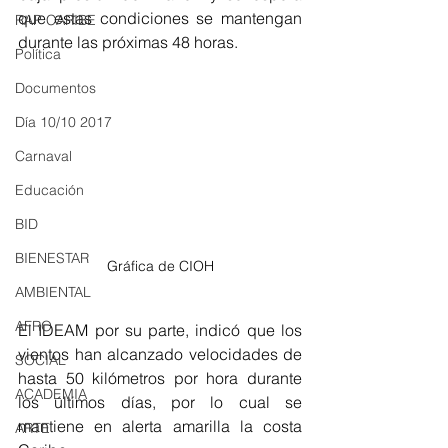
que estas condiciones se mantengan 
RAP CARIBE
durante las próximas 48 horas. 
Política
Documentos
Día 10/10 2017
Carnaval
Educación
BID
BIENESTAR
Gráfica de CIOH
AMBIENTAL
AFRO
El IDEAM por su parte, indicó que los 
vientos han alcanzado velocidades de 
SOCIAL
hasta 50 kilómetros por hora durante 
ACADEMIA
los últimos días, por lo cual se 
mantiene en alerta amarilla la costa 
ARTE