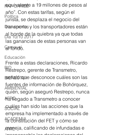
equivalente a 19 millones de pesos al 
RAP CARIBE
año”. Con estas tarifas, según el 
Política
jurista, se desplaza el negocio del 
transporte, y los transportadores están 
Documentos
al borde de la quiebra ya que todas 
Día 10/10 2017
las ganancias de estas personas van 
Carnaval
al fondo.
Educación
Frente a estas declaraciones, Ricardo 
BID
Restrepo, gerente de Transmetro, 
señaló que desconoce cuáles son las 
BIENESTAR
fuentes de información de Bohórquez, 
AMBIENTAL
quién, según aseguró Restrepo, nunca 
AFRO
ha llegado a Transmetro a conocer 
cuáles han sido las acciones que la 
SOCIAL
empresa ha implementado a través de 
ACADEMIA
la constitución del FET y cómo se 
maneja, calificando de infundadas e 
ARTE