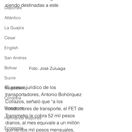
siendo destinadas a este.
Deportes
Atlántico
La Guajira
Cesar
English
San Andres
Bolívar
Foto: José Zuluaga
Sucre
El asesor jurídico de los 
Magdalena
transportadores, Antonio Bohórquez 
Córdoba
Collazos, señaló que “a los 
Bloggeros
conductores de transporte, el FET de 
Transmetro le cobra 52 mil pesos 
Hermanos Mayores
diarios, al mes equivale a un millón 
Economía
quinientos mil pesos mensuales, 