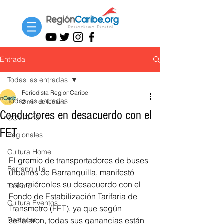
Entrada
Todas las entradas
Periodista RegionCaribe
Todas las entradas
2 min de lectura
Conductores en desacuerdo con el
COVID-19
FET
Regionales
Cultura Home
El gremio de transportadores de buses 
Barranquilla
urbanos de Barranquilla, manifestó 
este miércoles su desacuerdo con el 
Turismo
Fondo de Estabilización Tarifaria de 
Cultura Eventos
Transmetro (FET), ya que según 
Destacar
señalaron, todas sus ganancias están 