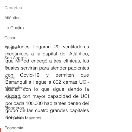
Deportes
Atlántico
La Guajira
Cesar
Este lunes llegaron 20 ventiladores 
English
mecánicos a la capital del Atlántico, 
San Andres
que MIRed entregó a tres clínicas, los 
cuales servirán para atender pacientes 
Bolívar
con Covid-19 y permiten que 
Sucre
Barranquilla llegue a 802 camas UCI-
Magdalena
adulto, con lo que sigue siendo la 
ciudad con mayor capacidad de UCI 
Córdoba
por cada 100.000 habitantes dentro del 
Bloggeros
grupo de las cuatro grandes capitales 
del país. 
Hermanos Mayores
Economía