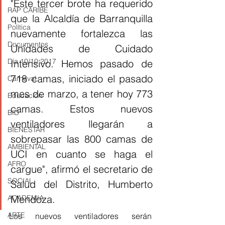
"Este tercer brote ha requerido 
RAP CARIBE
que la Alcaldía de Barranquilla 
Política
nuevamente fortalezca las 
Documentos
Unidades de Cuidado 
Día 10/10 2017
Intensivo. Hemos pasado de 
718 camas, iniciado el pasado 
Carnaval
mes de marzo, a tener hoy 773 
Educación
camas. Estos nuevos 
BID
ventiladores llegarán a 
BIENESTAR
sobrepasar las 800 camas de 
AMBIENTAL
UCI en cuanto se haga el 
AFRO
cargue", afirmó el secretario de 
SOCIAL
Salud del Distrito, Humberto 
Mendoza.
ACADEMIA
ARTE
Los nuevos ventiladores serán 