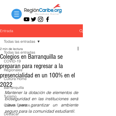
Entrada
Todas las entradas
2 min de lectura
Todas las entradas
Colegios en Barranquilla se
COVID-19
preparan para regresar a la
Regionales
presencialidad en un 100% en el
Cultura Home
2022
Barranquilla
Mantener la dotación de elementos de 
Turismo
bioseguridad en las instituciones será 
clave para garantizar un ambiente 
Cultura Eventos
seguro para la comunidad estudiantil.
Destacar