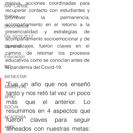
masiva, acciones coordinadas para 
RAP CARIBE
recuperar contacto con estudiantes y 
Política
promover la permanencia, 
acompañamiento en el retorno a la 
Documentos
presencialidad y estrategias de 
Día 10/10 2017
acompañamiento socioemocional y de 
aprendizajes, fueron claves en el 
Carnaval
camino de retomar los procesos 
Educación
educativos como se conocían antes de 
BID
la pandemia del Covid-19. 
BIENESTAR
"Fue un año que nos enseñó 
AMBIENTAL
tanto y nos retó tal vez un poco 
AFRO
más que el anterior. Lo 
SOCIAL
resumimos en 4 aspectos que 
ACADEMIA
fueron claves para seguir 
ARTE
alineados con nuestras metas: 