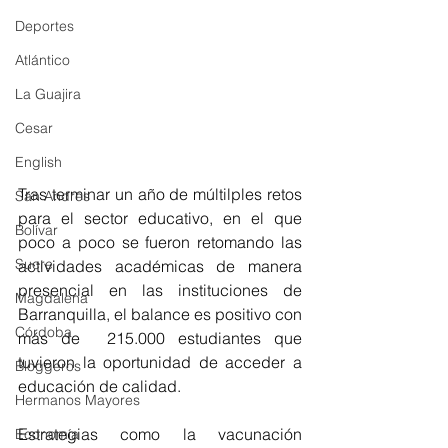
Deportes
Atlántico
La Guajira
Cesar
English
Tras terminar un año de múltilples retos 
San Andres
para el sector educativo, en el que 
Bolívar
poco a poco se fueron retomando las 
Sucre
actividades académicas de manera 
presencial en las instituciones de 
Magdalena
Barranquilla, el balance es positivo con 
Córdoba
más de  215.000 estudiantes que 
tuvieron la oportunidad de acceder a 
Bloggeros
educación de calidad. 
Hermanos Mayores
Estrategias como la vacunación 
Economía