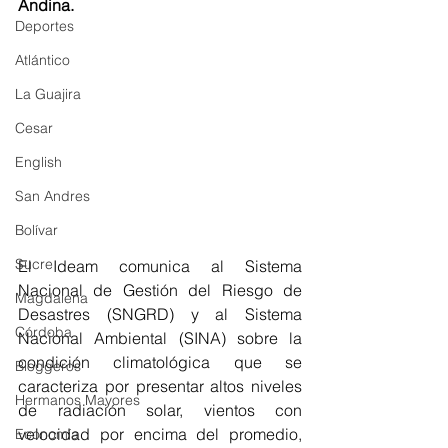
Andina. 
Deportes
Atlántico
La Guajira
Cesar
English
San Andres
Bolívar
Sucre
El Ideam comunica al Sistema 
Nacional de Gestión del Riesgo de 
Magdalena
Desastres (SNGRD) y al Sistema 
Córdoba
Nacional Ambiental (SINA) sobre la 
condición climatológica que se 
Bloggeros
caracteriza por presentar altos niveles 
Hermanos Mayores
de radiación solar, vientos con 
velocidad por encima del promedio, 
Economía