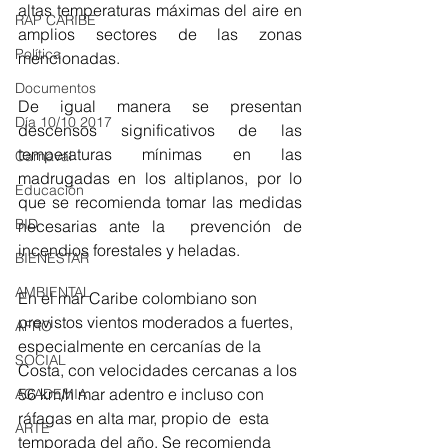
altas temperaturas máximas del aire en 
RAP CARIBE
amplios sectores de las zonas 
Política
mencionadas. 
Documentos
De igual manera se presentan 
Día 10/10 2017
descensos significativos de las 
temperaturas mínimas en las 
Carnaval
madrugadas en los altiplanos, por lo 
Educación
que se recomienda tomar las medidas 
BID
necesarias ante la  prevención de 
incendios forestales y heladas. 
BIENESTAR
AMBIENTAL
En el mar Caribe colombiano son 
previstos vientos moderados a fuertes, 
AFRO
especialmente en cercanías de la 
SOCIAL
Costa, con velocidades cercanas a los 
56 km/h mar adentro e incluso con 
ACADEMIA
ráfagas en alta mar, propio de  esta 
ARTE
temporada del año. Se recomienda 