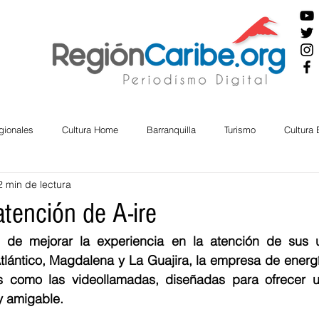
gionales
Cultura Home
Barranquilla
Turismo
Cultura
2 min de lectura
ira
Cesar
English
San Andres
Bolívar
Sucre
tención de A-ire
n de mejorar la experiencia en la atención de sus u
nos Mayores
Economía
RAP CARIBE
Política
Docu
lántico, Magdalena y La Guajira, la empresa de energía
es como las videollamadas, diseñadas para ofrecer u
 y amigable.
BIENESTAR
AMBIENTAL
AFRO