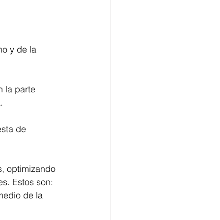
no y de la 
 la parte 
.
esta de 
es, optimizando 
s. Estos son: 
medio de la 