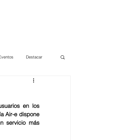
 Eventos
Destacar
Magdalena
suarios en los 
mentos
Día 10/10 2017
 Air-e dispone 
n servicio más 