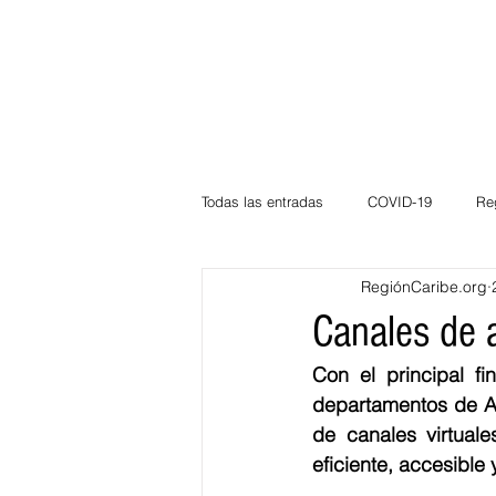
Todas las entradas
COVID-19
Re
RegiónCaribe.org
Deportes
Atlántico
La Guaj
Canales de a
Con el principal fi
Córdoba
Bloggeros
Herma
departamentos de At
de canales virtual
eficiente, accesible
Carnaval
Educación
BID