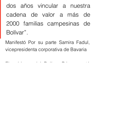
dos años vincular a nuestra 
cadena de valor a más de 
2000 familias campesinas de 
Bolívar”.
Manifestó Por su parte Samira Fadul, 
vicepresidenta corporativa de Bavaria
El gobierno del Bolívar Primero está 
invitando a todas las empresas a que 
apuesten y crean en todo lo que tiene 
el campo bolivarense para entregar. 
Nativa es ejemplo de que el 
departamento tiene material y potencial 
de sobra para la agroindustria.
emprendimiento
Bolivar
empresas
Cultura Home
Bolívar