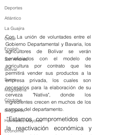
Deportes
Atlántico
La Guajira
Con La unión de voluntades entre el 
Cesar
Gobierno Departamental y Bavaria, los 
English
agricultores de Bolívar se verán 
beneficiados con el modelo de 
San Andres
agricultura por contrato que les 
Bolívar
permitirá vender sus productos a la 
Sucre
empresa privada, los cuales son 
necesarios para la elaboración de su 
Magdalena
cerveza "Nativa", donde los 
Córdoba
ingredientes crecen en muchos de los 
campos del departamento.
Bloggeros
“Estamos comprometidos con 
Hermanos Mayores
la reactivación económica y 
Economía