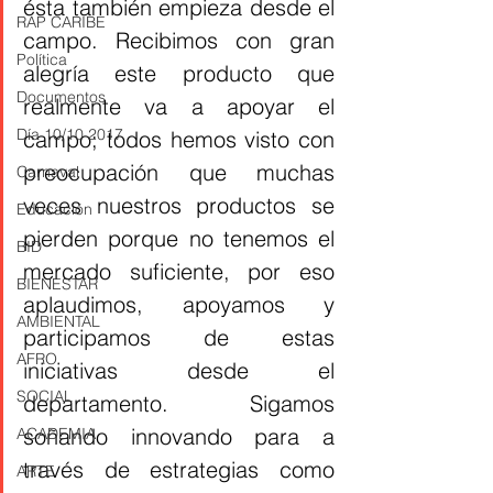
ésta también empieza desde el 
RAP CARIBE
campo. Recibimos con gran 
Política
alegría este producto que 
Documentos
realmente va a apoyar el 
Día 10/10 2017
campo; todos hemos visto con 
preocupación que muchas 
Carnaval
veces nuestros productos se 
Educación
pierden porque no tenemos el 
BID
mercado suficiente, por eso 
BIENESTAR
aplaudimos, apoyamos y 
AMBIENTAL
participamos de estas 
AFRO
iniciativas desde el 
SOCIAL
departamento. Sigamos 
soñando innovando para a 
ACADEMIA
través de estrategias como 
ARTE