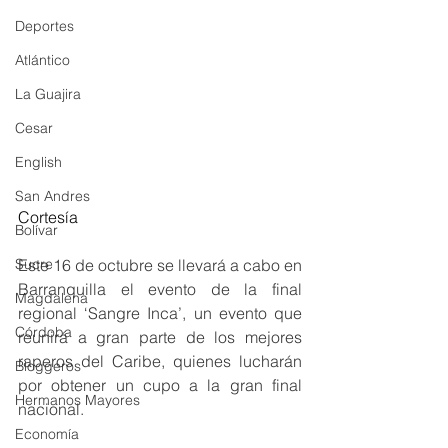
Deportes
Atlántico
La Guajira
Cesar
English
San Andres
Cortesía
Bolívar
Sucre
Este 16 de octubre se llevará a cabo en 
Barranquilla el evento de la final 
Magdalena
regional ‘Sangre Inca’, un evento que 
Córdoba
reunirá a gran parte de los mejores 
raperos del Caribe, quienes lucharán 
Bloggeros
por obtener un cupo a la gran final 
Hermanos Mayores
nacional.
Economía