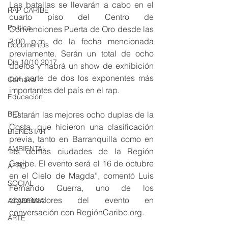
Las batallas se llevarán a cabo en el 
RAP CARIBE
cuarto piso del Centro de 
Política
Convenciones Puerta de Oro desde las 
3:00 p.m. de la fecha mencionada 
Documentos
previamente. Serán un total de ocho 
Día 10/10 2017
duelos y habrá un show de exhibición 
por parte de dos los exponentes más 
Carnaval
importantes del país en el rap.
Educación
BID
“Estarán las mejores ocho duplas de la 
Costa, que hicieron una clasificación 
BIENESTAR
previa, tanto en Barranquilla como en 
AMBIENTAL
las demás ciudades de la Región 
Caribe. El evento será el 16 de octubre 
AFRO
en el Cielo de Magda”, comentó Luis 
SOCIAL
Fernando Guerra, uno de los 
organizadores del evento en 
ACADEMIA
conversación con RegiónCaribe.org.
ARTE