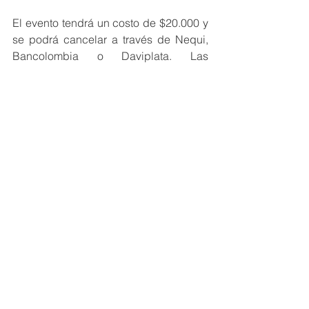
El evento tendrá un costo de $20.000 y 
se podrá cancelar a través de Nequi, 
Bancolombia o Daviplata. Las 
personas interesadas en asistir a esta 
batalla, deberá comunicarse al 
3022963452. Cabe mencionar que la 
preventa de las entradas será hasta el 
3 de octubre. 
Barranquilla
Rap
Cultura Home
Barranquilla
Ver todo
Entradas recientes