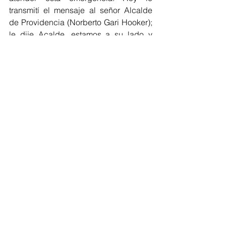
transmití el mensaje al señor Alcalde 
de Providencia (Norberto Gari Hooker); 
le dije Acalde, estamos a su lado y 
estaremos al lado suyo y de toda la 
comunidad de Providencia hasta 
levantar nuevamente nuestra isla”, 
expresó el Jefe de Estado.
San Andrés
IOTA
Ayudas humanitarias
Armada de Colombia
San Andres
Ver todo
Entradas recientes