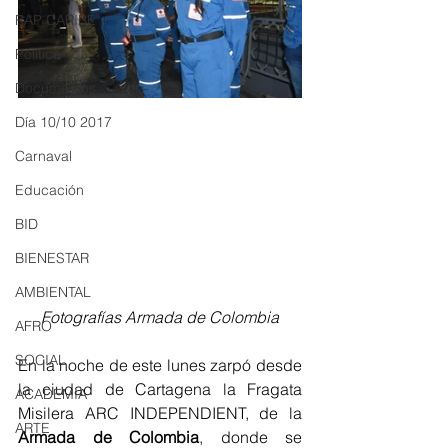
RAP CARIBE
Política
Documentos
Día 10/10 2017
Carnaval
Educación
BID
BIENESTAR
AMBIENTAL
Fotografías Armada de Colombia
AFRO
SOCIAL
En la noche de este lunes zarpó desde 
la ciudad de Cartagena la Fragata 
ACADEMIA
Misilera ARC INDEPENDIENT, de la 
ARTE
Armada de Colombia
, donde se 