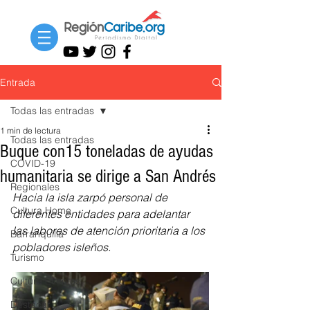
Entrada
Todas las entradas
1 min de lectura
Todas las entradas
Buque con15 toneladas de ayudas
COVID-19
humanitaria se dirige a San Andrés
Regionales
Hacia la isla zarpó personal de 
Cultura Home
diferentes entidades para adelantar 
las labores de atención prioritaria a los 
Barranquilla
pobladores isleños.
Turismo
Cultura Eventos
Destacar