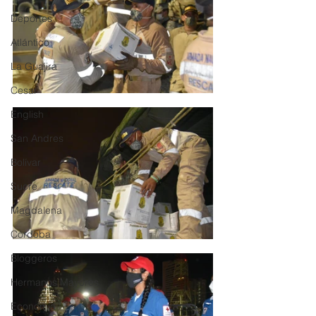
Deportes
Atlántico
La Guajira
Cesar
English
San Andres
Bolívar
Sucre
Magdalena
Córdoba
Bloggeros
Hermanos Mayores
Economía