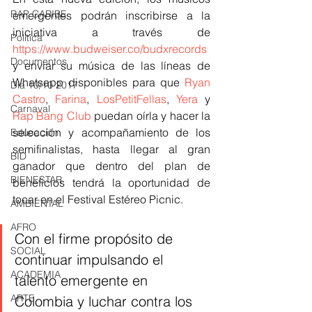
RAP CARIBE
emergentes podrán inscribirse a la 
iniciativa a través de 
Política
https://www.budweiser.co/budxrecords
Documentos
y enviar su música de las líneas de 
Whatsapp disponibles para que 
Ryan 
Día 10/10 2017
Castro
, 
Farina
, 
LosPetitFellas
, 
Yera
 y 
Carnaval
Rap Bang Club
 puedan oírla y hacer la 
selección y acompañamiento de los 
Educación
semifinalistas, hasta llegar al gran 
BID
ganador que dentro del plan de 
BIENESTAR
beneficios tendrá la oportunidad de 
tocar en el Festival Estéreo Picnic. 
AMBIENTAL
AFRO
Con el firme propósito de 
SOCIAL
continuar impulsando el 
ACADEMIA
talento emergente en 
ARTE
Colombia y luchar contra los 