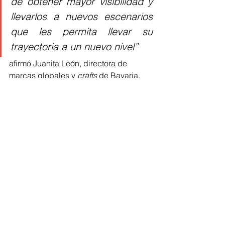
de obtener mayor visibilidad y 
llevarlos a nuevos escenarios 
que les permita llevar su 
trayectoria a un nuevo nivel”
afirmó Juanita León, directora de 
marcas globales y 
crafts
 de Bavaria.
Para conocer los términos y 
condiciones de participación y revivir 
los mejores momentos de la primera 
edición de BUDX Records, las 
personas podrán ingresar a 
https://www.budweiser.co/budxrecords
o seguir a la marca en sus cuentas 
oficiales en 
Instagram
, 
Facebook
, 
Twitter
 y 
Youtube
.