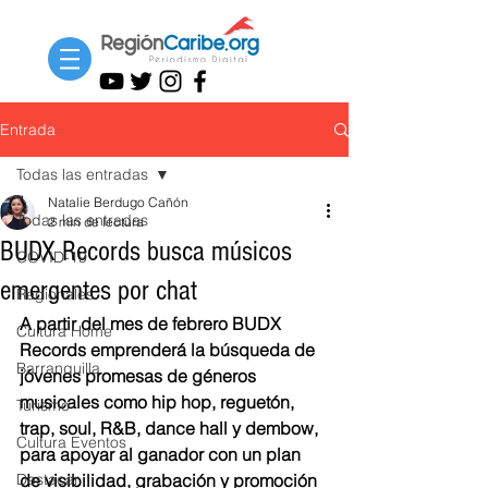
Entrada
Todas las entradas
Natalie Berdugo Cañón
Todas las entradas
2 min de lectura
BUDX Records busca músicos
COVID-19
emergentes por chat
Regionales
A partir del mes de febrero BUDX 
Cultura Home
Records emprenderá la búsqueda de 
Barranquilla
jóvenes promesas de géneros 
musicales como hip hop, reguetón, 
Turismo
trap, soul, R&B, dance hall y dembow, 
Cultura Eventos
para apoyar al ganador con un plan 
Destacar
de visibilidad, grabación y promoción 