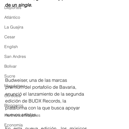
de un 
single
.
Deportes
Atlántico
La Guajira
Cesar
English
San Andres
Bolívar
Sucre
Budweiser, una de las marcas 
Magdalena
premium
 del portafolio de Bavaria, 
anunció el lanzamiento de la segunda 
Córdoba
edición de BUDX Records, la 
Bloggeros
plataforma con la que busca apoyar 
nuevos artistas.
Hermanos Mayores
Economía
En esta nueva edición, los músicos 