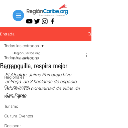
Entrada
Todas las entradas
RegiónCaribe.org
Todas las entradas
2 min de lectura
Barranquilla, respira mejor
COVID-19
El Alcalde, Jaime Pumarejo hizo 
Regionales
entrega  de 3 hectarias de espacio 
Cultura Home
arbóreo a la comunidad de Villas de 
San Pablo. 
Barranquilla
Turismo
Cultura Eventos
Destacar