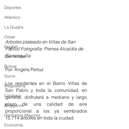
Deportes
Atlántico
La Guajira
Cesar
Arboles plateado en Villas de San 
English
Pablo// Fotografía: Prensa Alcaldía de 
Barranquilla
San Andres
Bolívar
Por: Ángela Pertuz
Sucre
Los residentes en el Barrio Villas de 
Magdalena
San Pablo y toda la comunidad, en 
Córdoba
general, disfrutará a mediano y largo 
plazo de una calidad de aire 
Bloggeros
proporcional a los ya sembrados 
Hermanos Mayores
15.714 árboles en toda la ciudad.
Economía