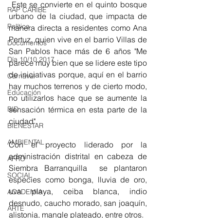
 Este se convierte en el quinto bosque 
RAP CARIBE
urbano de la ciudad, que impacta de 
Política
manera directa a residentes como Ana 
Pertuz, quien vive en el barrio Villas de 
Documentos
San Pablos hace más de 6 años "Me 
Día 10/10 2017
parece muy bien que se lidere este tipo 
de iniciativas porque, aquí en el barrio 
Carnaval
hay muchos terrenos y de cierto modo, 
Educación
no utilizarlos hace que se aumente la 
BID
sensación térmica en esta parte de la 
ciudad".
BIENESTAR
AMBIENTAL
Con el proyecto liderado por la 
administración distrital en cabeza de 
AFRO
Siembra Barranquilla  se plantaron 
SOCIAL
especies como bonga, lluvia de oro, 
uva playa, ceiba blanca, indio 
ACADEMIA
desnudo, caucho morado, san joaquín, 
ARTE
alistonia, mangle plateado, entre otros. 