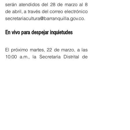
serán atendidos del 28 de marzo al 8 
de abril, a través del correo electrónico 
secretariacultura@barranquilla.gov.co.
En vivo para despejar inquietudes
El próximo martes, 22 de marzo, a las 
10:00 a.m., la Secretaría Distrital de 
Cultura y Patrimonio de Barranquilla 
realizará un Facebook Live, a través de 
su cuenta y la de Alcaldía de 
Barranquilla, para despejar las 
inquietudes de los talentos 
barranquilleros que deseen acceder al 
proceso de selección de nuevos 
estudiantes de la EDA.
Barranquilla
Educación
Convocatoria
Cultura Home