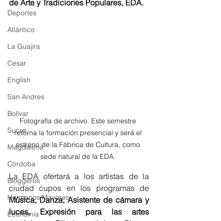
de Arte y Tradiciones Populares, EDA. 
Deportes
Atlántico
La Guajira
Cesar
English
San Andres
Bolívar
Fotografía de archivo. Este semestre 
Sucre
retorna la formación presencial y será el 
estreno de la Fábrica de Cultura, como 
Magdalena
sede natural de la EDA. 
Córdoba
La EDA ofertará a los artistas de la 
Bloggeros
ciudad cupos en los programas de
Hermanos Mayores
Música, Danza, Asistente de cámara y 
luces, Expresión para las artes 
Economía