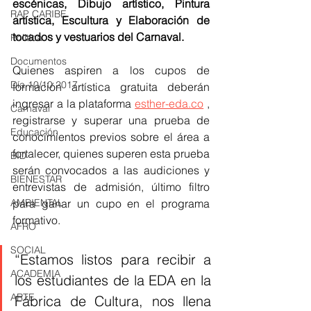
escénicas, Dibujo artístico, Pintura 
RAP CARIBE
artística, Escultura y Elaboración de 
tocados y vestuarios del Carnaval.
Política
Documentos
Quienes aspiren a los cupos de 
Día 10/10 2017
formación artística gratuita deberán 
ingresar a la plataforma 
esther-eda.co
 , 
Carnaval
registrarse y superar una prueba de 
Educación
conocimientos previos sobre el área a 
fortalecer, quienes superen esta prueba 
BID
serán convocados a las audiciones y 
BIENESTAR
entrevistas de admisión, último filtro 
AMBIENTAL
para ganar un cupo en el programa 
formativo.
AFRO
SOCIAL
“Estamos listos para recibir a 
ACADEMIA
los estudiantes de la EDA en la 
ARTE
Fábrica de Cultura, nos llena 