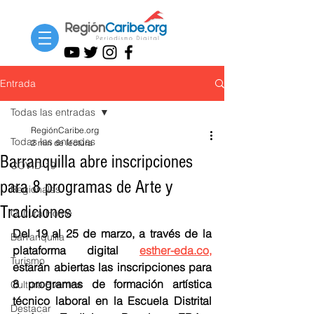
Entrada
Todas las entradas
RegiónCaribe.org
Todas las entradas
2 min de lectura
Barranquilla abre inscripciones
COVID-19
para 8 programas de Arte y
Regionales
Tradiciones
Cultura Home
Del 19 al 25 de marzo, a través de la 
Barranquilla
plataforma digital 
esther-eda.co,
Turismo
estarán abiertas las inscripciones para 
8 programas de formación artística 
Cultura Eventos
técnico laboral en la Escuela Distrital 
Destacar