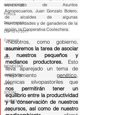
viceministro de Asuntos 
RAP CARIBE
Agropecuarios, Juan Gonzalo Botero, 
Política
de alcaldes de algunas 
Documentos
municipalidades y de ganaderos de la 
región, la Cooperativa Coolechera. 
Día 10/10 2017
Carnaval
«Nosotros, como gobierno, 
asumiremos la tarea de asociar 
Educación
a nuestros pequeños y 
BID
medianos productores.
 Esto 
BIENESTAR
lleva aparejado un tema de 
mejoramiento 
genético
, 
AMBIENTAL
técnicas silvopastoriles que 
AFRO
nos permitirán tener un 
SOCIAL
equilibrio entre la productividad 
y la conservación de nuestros 
ACADEMIA
recursos, así como de nuestro 
ARTE