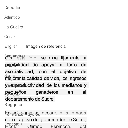
Deportes
Atlántico
La Guajira
Cesar
English
Imagen de referencia
San Andres
Con este foro, 
se mira fijamente la 
posibilidad de apoyar el tema de 
Bolívar
asociatividad, con el objetivo de 
Sucre
mejorar la calidad de vida, los ingresos 
y la productividad de los medianos y  
Magdalena
pequeños ganaderos en el 
Córdoba
departamento de Sucre
.
Bloggeros
Es así como se desarrolló la jornada 
Hermanos Mayores
con el apoyo del gobernador de Sucre, 
Economía
Héctor Olimpo Espinosa; del 