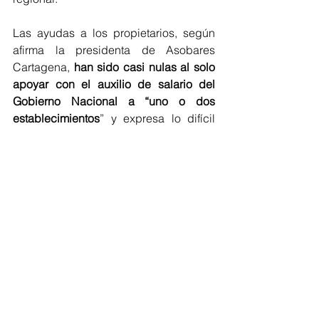
Las ayudas a los propietarios, según 
afirma la presidenta de Asobares 
Cartagena, 
han sido casi nulas al solo 
apoyar con el auxilio de salario del 
Gobierno Nacional a “uno o dos 
establecimientos
” y expresa lo difícil 
que les ha resultado conseguir un 
crédito bancario “
la banca comercial 
tiene como política interna no prestar 
dinero
 sobre inventarios que tengan 
licores, entonces es difícil que a este 
sector le presten dinero."
Regionales
Bolívar