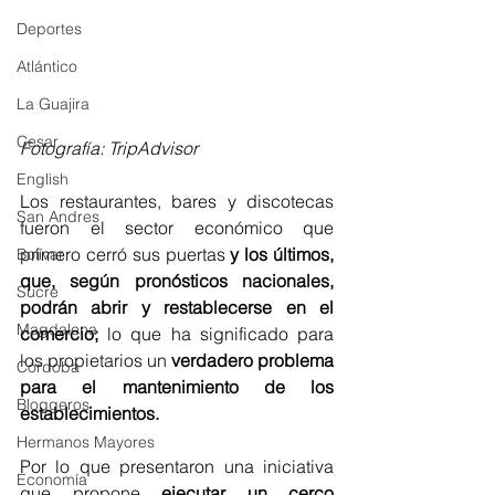
Deportes
Atlántico
La Guajira
Cesar
Fotografía: TripAdvisor
English
Los restaurantes, bares y discotecas 
San Andres
fueron el sector económico que 
primero cerró sus puertas 
y los últimos, 
Bolívar
que, según pronósticos nacionales, 
Sucre
podrán abrir y restablecerse en el 
Magdalena
comercio;
 lo que ha significado para 
los propietarios un 
verdadero problema 
Córdoba
para el mantenimiento de los 
Bloggeros
establecimientos.
Hermanos Mayores
Por lo que presentaron una iniciativa 
Economía
que propone 
ejecutar un cerco 