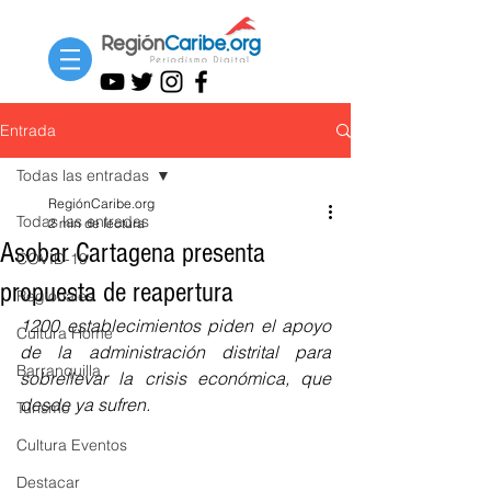
Entrada
Todas las entradas
RegiónCaribe.org
Todas las entradas
2 min de lectura
Asobar Cartagena presenta
COVID-19
propuesta de reapertura
Regionales
1200 establecimientos piden el apoyo 
Cultura Home
de la administración distrital para 
Barranquilla
sobrellevar la crisis económica, que 
desde ya sufren.
Turismo
Cultura Eventos
Destacar