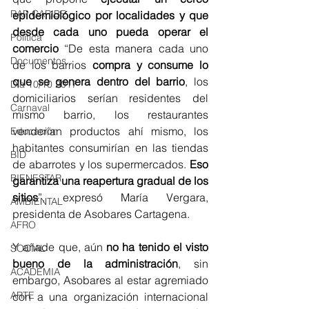
RAP CARIBE
epidemiológico por localidades y que 
desde cada uno pueda operar el 
Política
comercio
 “De esta manera cada uno 
Documentos
de los barrios 
compra y consume lo 
que se genera dentro del barrio
, los 
Día 10/10 2017
domiciliarios serían residentes del 
Carnaval
mismo barrio, los restaurantes 
venderían productos ahí mismo, los 
Educación
habitantes consumirían en las tiendas 
BID
de abarrotes y los supermercados. 
Eso 
BIENESTAR
garantiza una reapertura gradual de los 
sitios
”, expresó María Vergara, 
AMBIENTAL
presidenta de Asobares Cartagena. 
AFRO
Y añade que, aún 
no ha tenido el visto 
SOCIAL
bueno de la administración
, sin 
ACADEMIA
embargo, Asobares al estar agremiado 
ARTE
con a una organización internacional 