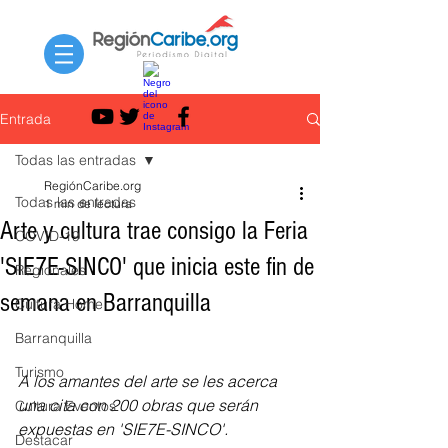
Entrada
Todas las entradas
RegiónCaribe.org
Todas las entradas
1 min de lectura
Arte y cultura trae consigo la Feria
COVID-19
'SIE7E-SINCO' que inicia este fin de
Regionales
semana en Barranquilla
Cultura Home
Barranquilla
Turismo
A los amantes del arte se les acerca  
una cita con 200 obras que serán 
Cultura Eventos
expuestas en 'SIE7E-SINCO'.
Destacar