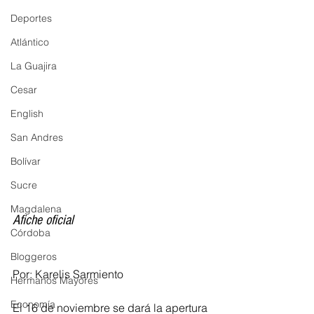
Deportes
Atlántico
La Guajira
Cesar
English
San Andres
Bolívar
Sucre
Magdalena
Afiche oficial 
Córdoba
Bloggeros
Por: Karelis Sarmiento 
Hermanos Mayores
Economía
El 16 de noviembre se dará la apertura 