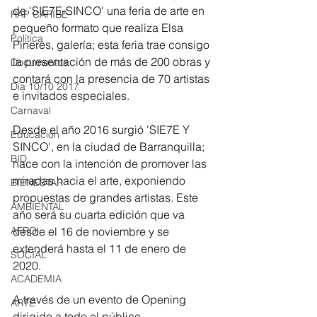
de 'SIE7E-SINCO' una feria de arte en 
RAP CARIBE
pequeño formato que realiza Elsa 
Política
Pineres, galería; esta feria trae consigo 
la presentación de más de 200 obras y 
Documentos
contará con la presencia de 70 artistas 
Día 10/10 2017
e invitados especiales.
Carnaval
Desde el año 2016 surgió 'SIE7E Y 
Educación
SINCO', en la ciudad de Barranquilla; 
BID
nace con la intención de promover las 
miradas hacia el arte, exponiendo 
BIENESTAR
propuestas de grandes artistas. Este 
AMBIENTAL
año será su cuarta edición que va 
AFRO
desde el 16 de noviembre y se 
extenderá hasta el 11 de enero de 
SOCIAL
2020. 
ACADEMIA
A través de un evento de Opening 
ARTE
dirigido a todo el público 