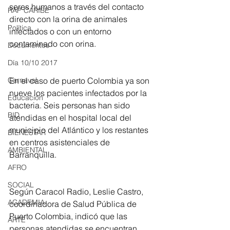
seres humanos a través del contacto 
RAP CARIBE
directo con la orina de animales 
Política
infectados o con un entorno 
contaminado con orina.
Documentos
Día 10/10 2017
En el caso de puerto Colombia ya son 
Carnaval
nueve los pacientes infectados por la 
Educación
bacteria. Seis personas han sido 
BID
atendidas en el hospital local del 
municipio del Atlántico y los restantes 
BIENESTAR
en centros asistenciales de 
AMBIENTAL
Barranquilla.
AFRO
SOCIAL
Según Caracol Radio, Leslie Castro, 
ACADEMIA
coordinadora de Salud Pública de 
Puerto Colombia, indicó que las 
ARTE
personas atendidas se encuentran 