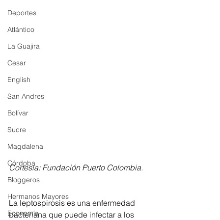
Deportes
Atlántico
La Guajira
Cesar
English
San Andres
Bolívar
Sucre
Magdalena
Córdoba
Cortesía: Fundación Puerto Colombia.
Bloggeros
Hermanos Mayores
La leptospirosis es una enfermedad 
Economía
bacteriana que puede infectar a los 