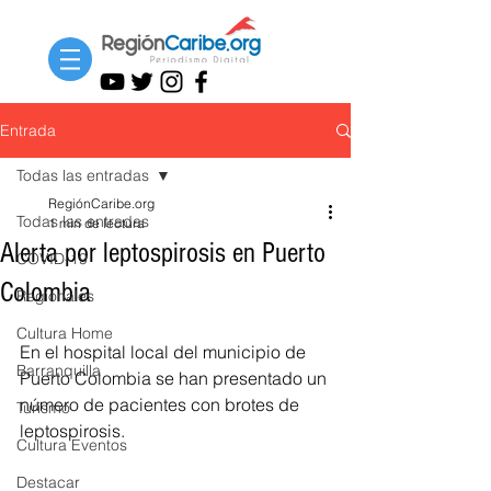
Entrada
Todas las entradas
RegiónCaribe.org
Todas las entradas
1 min de lectura
Alerta por leptospirosis en Puerto
COVID-19
Colombia
Regionales
Cultura Home
En el hospital local del municipio de 
Barranquilla
Puerto Colombia se han presentado un 
número de pacientes con brotes de 
Turismo
leptospirosis.  
Cultura Eventos
Destacar