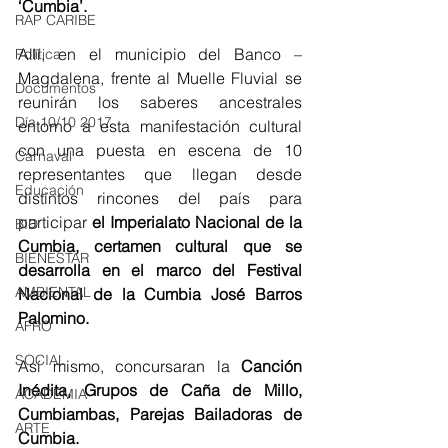
‘Cumbia’.
RAP CARIBE
Allí, en el municipio del Banco – 
Política
Magdalena, frente al Muelle Fluvial se 
Documentos
reunirán los saberes ancestrales 
Día 10/10 2017
entorno a esta manifestación cultural 
con una puesta en escena de 10 
Carnaval
representantes que llegan desde 
Educación
distintos rincones del país para 
participar 
el Imperialato Nacional de la 
BID
Cumbia, certamen cultural que se 
BIENESTAR
desarrolla en el marco del Festival 
AMBIENTAL
Nacional de la Cumbia José Barros 
Palomino.
AFRO
SOCIAL
Así mismo, concursaran la 
Canción 
Inédita, Grupos de Caña de Millo, 
ACADEMIA
Cumbiambas, Parejas Bailadoras de 
ARTE
Cumbia.