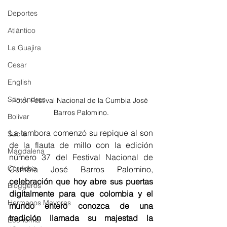
Deportes
Atlántico
La Guajira
Cesar
English
San Andres
Foto: Festival Nacional de la Cumbia José 
Barros Palomino.
Bolívar
La tambora comenzó su repique al son 
Sucre
de la flauta de millo con la edición 
Magdalena
número 37 del Festival Nacional de 
Córdoba
Cumbia José Barros Palomino, 
celebración que hoy abre sus puertas 
Bloggeros
digitalmente para que colombia y el 
Hermanos Mayores
mundo entero conozca de una 
tradición llamada su majestad la 
Economía