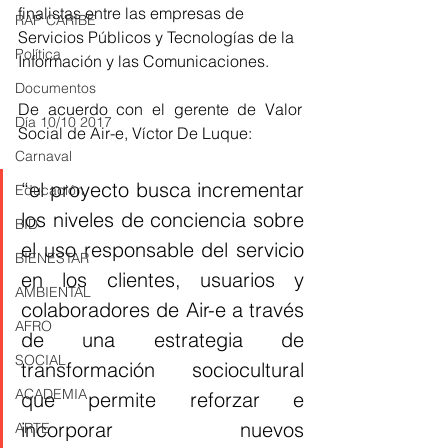
finalistas entre las empresas de 
RAP CARIBE
Servicios Públicos y Tecnologías de la 
Política
Información y las Comunicaciones.
Documentos
De acuerdo con el gerente de Valor 
Día 10/10 2017
Social de Air-e, Víctor De Luque: 
Carnaval
“el proyecto busca incrementar 
Educación
los niveles de conciencia sobre 
BID
el uso responsable del servicio 
BIENESTAR
en los clientes, usuarios y 
AMBIENTAL
colaboradores de Air-e a través 
AFRO
de una estrategia de 
SOCIAL
transformación sociocultural 
ACADEMIA
que permite reforzar e 
incorporar nuevos 
ARTE