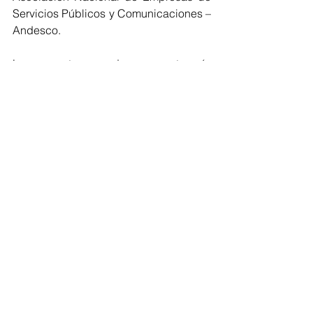
Servicios Públicos y Comunicaciones – 
Andesco.
Los proyectos ganadores por categoría 
serán anunciados en el Seminario de 
Eficiencia Energética “Desarrollo y 
competitividad regional” entre los días 
18 y 19 de mayo en Barranquilla.
Electricidad
Atlántico
SOCIAL
Ver todo
Entradas recientes