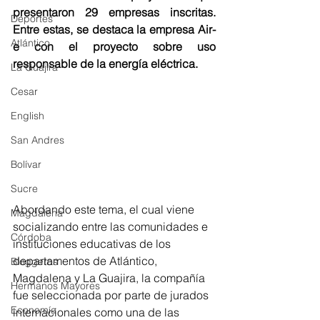
presentaron 29 empresas inscritas. 
Deportes
Entre estas, se destaca la empresa Air-
Atlántico
e con el proyecto sobre uso 
responsable de la energía eléctrica.
La Guajira
Cesar
English
San Andres
Bolívar
Sucre
Abordando este tema, el cual viene 
Magdalena
socializando entre las comunidades e 
Córdoba
instituciones educativas de los 
departamentos de Atlántico, 
Bloggeros
Magdalena y La Guajira, la compañía 
Hermanos Mayores
fue seleccionada por parte de jurados 
Economía
internacionales como una de las 