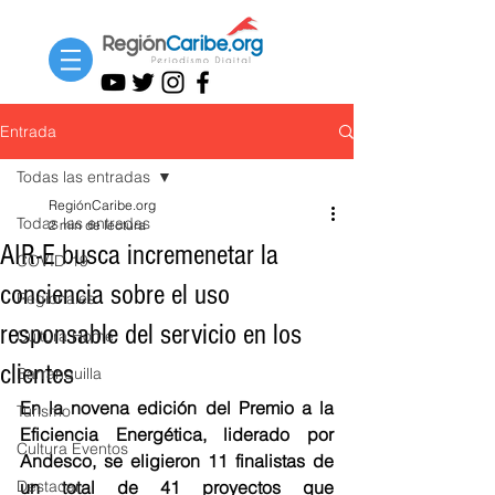
Entrada
Todas las entradas
RegiónCaribe.org
Todas las entradas
2 min de lectura
AIR-E busca incremenetar la
COVID-19
conciencia sobre el uso
Regionales
responsable del servicio en los
Cultura Home
clientes
Barranquilla
En la novena edición del Premio a la 
Turismo
Eficiencia Energética, liderado por 
Cultura Eventos
Andesco, se eligieron 11 finalistas de 
Destacar
un total de 41 proyectos que 