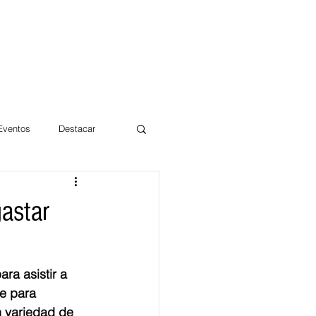
 Eventos
Destacar
Magdalena
astar
mentos
Día 10/10 2017
a asistir a 
e para 
n variedad de 