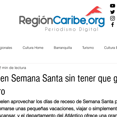
gionales
Cultura Home
Barranquilla
Turismo
Cultura
2 min de lectura
ira
Cesar
English
San Andres
Bolívar
Sucre
 en Semana Santa sin tener que g
ro
nos Mayores
Economía
RAP CARIBE
Política
Docu
len aprovechar los días de receso de Semana Santa par
 tomarse unas pequeñas vacaciones, viajar o simplement
BIENESTAR
AMBIENTAL
AFRO
cansar, y el departamento del Atlántico ofrece una gra