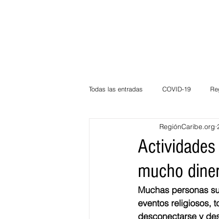
Todas las entradas
COVID-19
Re
RegiónCaribe.org
Deportes
Atlántico
La Guaj
Actividades
mucho dine
Córdoba
Bloggeros
Herma
Muchas personas sue
eventos religiosos,
Carnaval
Educación
BID
desconectarse y des