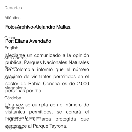
Deportes
Atlántico
Foto: Archivo-Alejandro Matías. 
La Guajira
Cesar
Por: Eliana Avendaño
English
Mediante un comunicado a la opinión 
San Andres
pública, Parques Nacionales Naturales 
Bolívar
de Colombia informó que el número 
máximo de visitantes permitidos en el 
Sucre
sector de Bahía Concha es de 2.000 
Magdalena
personas por día.
Córdoba
Una vez se cumpla con el número de 
Bloggeros
visitantes permitidos, se cerrará el 
Hermanos Mayores
ingreso a el área protegida que 
pertenece al Parque Tayrona.
Economía