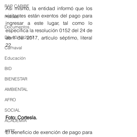
RAP CARIBE
Así mismo, la entidad informó que los 
visitantes están exentos del pago para 
Política
ingresar a este lugar, tal como lo 
Documentos
especifica la resolución 0152 del 24 de 
abril del 2017, artículo séptimo, literal 
Día 10/10 2017
22.
Carnaval
Educación
BID
BIENESTAR
AMBIENTAL
AFRO
SOCIAL
Foto: Cortesía.
ACADEMIA
ARTE
El beneficio de exención de pago para 