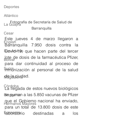
Deportes
Atlántico
Fotografía de Secretaría de Salud de 
La Guajira
Barranquilla
Cesar
Este jueves 4 de marzo llegaron a 
English
Barranquilla 7.950 dosis contra la 
Covid-19, que hacen parte del tercer 
San Andres
lote de dosis de la farmacéutica Pfizer, 
Bolívar
para dar continuidad al proceso de 
Sucre
inmunización al personal de la salud 
de la ciudad. 
Magdalena
Córdoba
La llegada de estos nuevos biológicos 
se suman a las 5.850 vacunas de Pfizer 
Bloggeros
que el Gobierno nacional ha enviado, 
Hermanos Mayores
para un total de 13.800 dosis de este 
Economía
laboratorio destinadas a los 