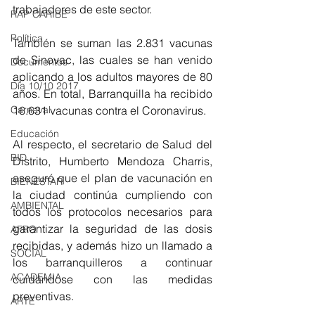
trabajadores de este sector. 
RAP CARIBE
Política
También se suman las 2.831 vacunas 
de Sinovac, las cuales se han venido 
Documentos
aplicando a los adultos mayores de 80 
Día 10/10 2017
años. En total, Barranquilla ha recibido 
16.631 vacunas contra el Coronavirus. 
Carnaval
Educación
Al respecto, el secretario de Salud del 
BID
Distrito, Humberto Mendoza Charris, 
aseguró que el plan de vacunación en 
BIENESTAR
la ciudad continúa cumpliendo con 
AMBIENTAL
todos los protocolos necesarios para 
garantizar la seguridad de las dosis 
AFRO
recibidas, y además hizo un llamado a 
SOCIAL
los barranquilleros a continuar 
ACADEMIA
cuidándose con las medidas 
preventivas. 
ARTE