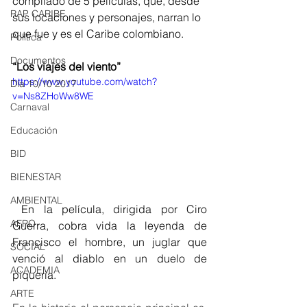
compilado de 5 películas, que, desde 
RAP CARIBE
sus locaciones y personajes, narran lo 
que fue y es el Caribe colombiano. 
Política
Documentos
“Los viajes del viento”
https://www.youtube.com/watch?
Día 10/10 2017
v=Ns8ZHoWw8WE
Carnaval
Educación
BID
BIENESTAR
AMBIENTAL
 En la película, dirigida por Ciro 
AFRO
Guerra, cobra vida la leyenda de 
Francisco el hombre, un juglar que 
SOCIAL
venció al diablo en un duelo de 
ACADEMIA
piqueria.  
ARTE