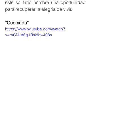
este solitario hombre una oportunidad 
para recuperar la alegría de vivir.
“Quemada” 
https://www.youtube.com/watch?
v=mCNkA6q1Rsk&t=408s
La película fue grabada en 1969, 
teniendo como escenario a la Ciudad 
de Cartagena de Indias, en ella se 
evocada la época de la colonia y 
cuenta con la actuación de Marlon 
Brando y Evaristo Márquez, el primer 
actor afrodescendiente en protagonizar 