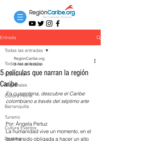
Entrada
Todas las entradas
RegiónCaribe.org
Todas las entradas
3 min de lectura
5 películas que narran la región
COVID-19
Caribe
Regionales
En cuarentena, descubre el Caribe 
Cultura Home
colombiano a través del séptimo arte
Barranquilla
Turismo
Por: Ángela Pertuz 
Cultura Eventos
La humanidad vive un momento, en el 
Destacar
que ha sido obligada a hacer un alto 