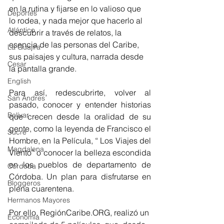
en la rutina y fijarse en lo valioso que 
Deportes
lo rodea, y nada mejor que hacerlo al 
Atlántico
descubrir a través de relatos, la 
esencia de las personas del Caribe, 
La Guajira
sus paisajes y cultura, narrada desde 
Cesar
la pantalla grande.
English
Para así, redescubrirte, volver al 
San Andres
pasado, conocer y entender historias 
Bolívar
que crecen desde la oralidad de su 
gente, como la leyenda de Francisco el 
Sucre
Hombre, en la Película, “ Los Viajes del 
Magdalena
Viento” o conocer la belleza escondida 
en los pueblos de departamento de 
Córdoba
Córdoba. Un plan para disfrutarse en 
Bloggeros
plena cuarentena. 
Hermanos Mayores
Por ello, RegiónCaribe.ORG, realizó un 
Economía