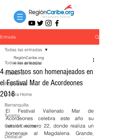
Entrada
Todas las entradas
RegiónCaribe.org
Todas las entradas
4 min de lectura
4 maestros son homenajeados en
COVID-19
el Festival Mar de Acordeones
Regionales
2018
Cultura Home
Barranquilla
El Festival Vallenato Mar de 
Turismo
Acordeones celebra este año su 
versión número 22, donde realiza un 
Cultura Eventos
homenaje al Magdalena Grande, 
Destacar