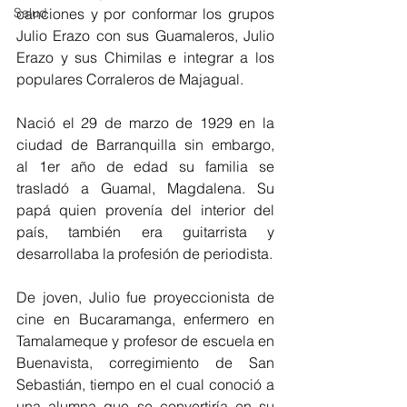
Salud
canciones y por conformar los grupos 
Julio Erazo con sus Guamaleros, Julio 
Erazo y sus Chimilas e integrar a los 
populares Corraleros de Majagual.
Nació el 29 de marzo de 1929 en la 
ciudad de Barranquilla sin embargo,  
al 1er año de edad su familia se 
trasladó a Guamal, Magdalena. Su 
papá quien provenía del interior del 
país, también era guitarrista y 
desarrollaba la profesión de periodista.
De joven, Julio fue proyeccionista de 
cine en Bucaramanga, enfermero en 
Tamalameque y profesor de escuela en 
Buenavista, corregimiento de San 
Sebastián, tiempo en el cual conoció a 
una alumna que se convertiría en su 