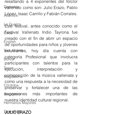
resaltando a 4 exponentes del folclor 
Deportes
vallenato como son: Julio Erazo, Pablo 
López, Isaac Carrillo y Fabián Corrales.
Atlántico
La Guajira
Este festival, antes conocido como el 
Festival Vallenato Indio Tayrona fue 
Cesar
creado con el fin de abrir un espacio 
English
de oportunidades para niños y jóvenes 
San Andres
estudiantes, hoy día cuenta con 
categoría Profesional que involucra 
Bolívar
participantes con talentos para la 
Sucre
ejecución, interpretación y 
composición de la música vallenata y 
Magdalena
como una respuesta a la necesidad de 
Córdoba
preservar y fortalecer una de las 
expresiones más importantes de 
Bloggeros
nuestra identidad cultural regional.
Hermanos Mayores
Economía
JULIO ERAZO 