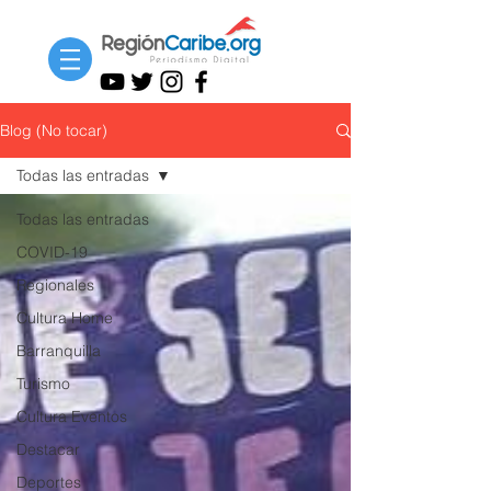
Blog (No tocar)
Todas las entradas
Todas las entradas
COVID-19
Regionales
Cultura Home
Barranquilla
Turismo
Cultura Eventos
Destacar
Deportes