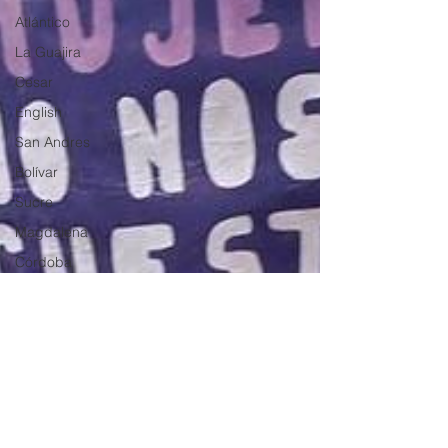
Atlántico
La Guajira
Cesar
English
San Andres
Bolívar
Sucre
Magdalena
Córdoba
Bloggeros
Hermanos Mayores
Economía
RAP CARIBE
Política
Documentos