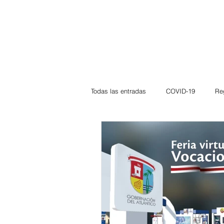
Todas las entradas
COVID-19
Re
Deportes
Atlántico
La Guaj
Córdoba
Bloggeros
Herma
Carnaval
Educación
BID