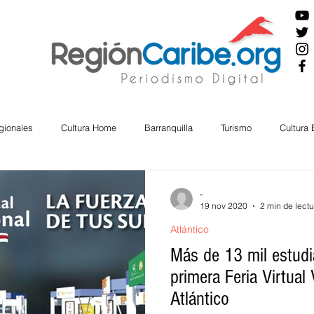
gionales
Cultura Home
Barranquilla
Turismo
Cultura
ira
Cesar
English
San Andres
Bolívar
Sucre
-
19 nov 2020
2 min de lectu
Atlántico
nos Mayores
Economía
RAP CARIBE
Política
Docu
Más de 13 mil estudia
primera Feria Virtual
Atlántico
BIENESTAR
AMBIENTAL
AFRO