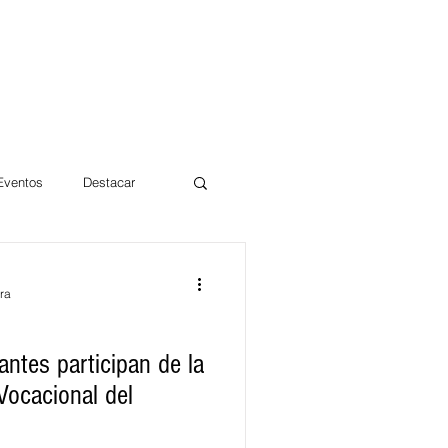
 Eventos
Destacar
Magdalena
ra
mentos
Día 10/10 2017
ntes participan de la
 Vocacional del