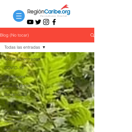
Blog (No tocar)
Todas las entradas
Todas las entradas
COVID-19
Regionales
Cultura Home
Barranquilla
Turismo
Cultura Eventos
Destacar
Deportes