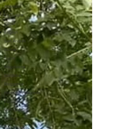
Atlántico
La Guajira
Cesar
English
San Andres
Bolívar
Sucre
Magdalena
Córdoba
Bloggeros
Hermanos Mayores
Economía
RAP CARIBE
Política
Documentos