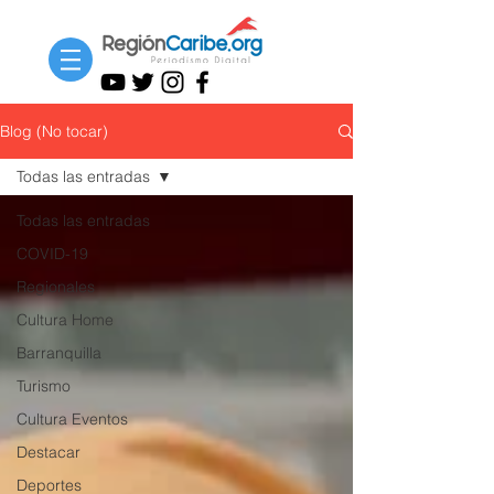
Blog (No tocar)
Todas las entradas
Todas las entradas
COVID-19
Regionales
Cultura Home
Barranquilla
Turismo
Cultura Eventos
Destacar
Deportes