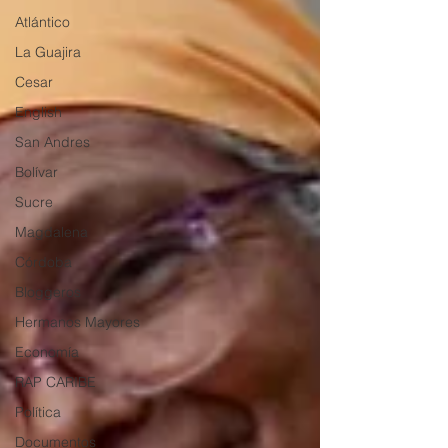
Atlántico
La Guajira
Cesar
English
San Andres
Bolívar
Sucre
Magdalena
Córdoba
Bloggeros
Hermanos Mayores
Economía
RAP CARIBE
Política
Documentos