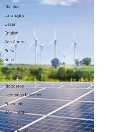
Atlántico
La Guajira
Cesar
English
San Andres
Bolívar
Sucre
Magdalena
Córdoba
Bloggeros
Hermanos Mayores
Economía
RAP CARIBE
Política
Documentos