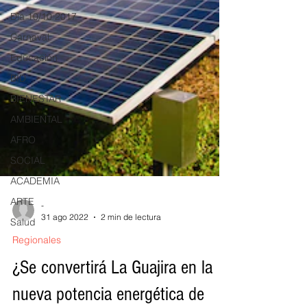
Día 10/10 2017
Carnaval
Educación
BID
BIENESTAR
AMBIENTAL
AFRO
SOCIAL
ACADEMIA
ARTE
Salud
-
31 ago 2022
2 min de lectura
Regionales
¿Se convertirá La Guajira en la