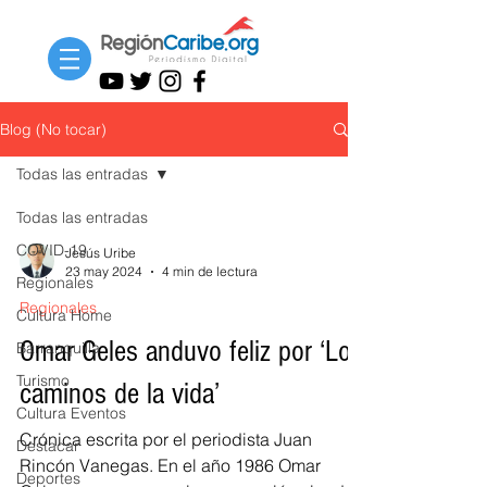
Blog (No tocar)
Todas las entradas
Todas las entradas
COVID-19
Jesús Uribe
23 may 2024
4 min de lectura
Regionales
Regionales
Cultura Home
Omar Geles anduvo feliz por ‘Los
Barranquilla
Turismo
caminos de la vida’
Cultura Eventos
Crónica escrita por el periodista Juan
Destacar
Rincón Vanegas. En el año 1986 Omar
Deportes