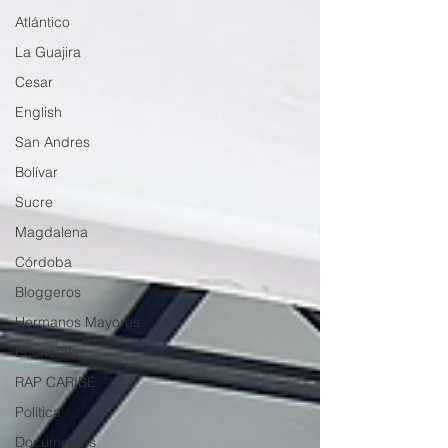
Atlántico
La Guajira
Cesar
English
San Andres
Bolívar
Sucre
Magdalena
Córdoba
Bloggeros
Hermanos Mayores
Economía
RAP CARIBE
Política
Documentos