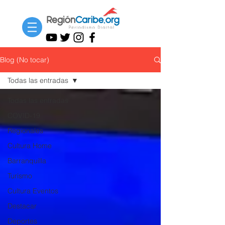
Blog (No tocar)
Todas las entradas
Todas las entradas
COVID-19
Regionales
Cultura Home
Barranquilla
Turismo
Cultura Eventos
Destacar
Deportes