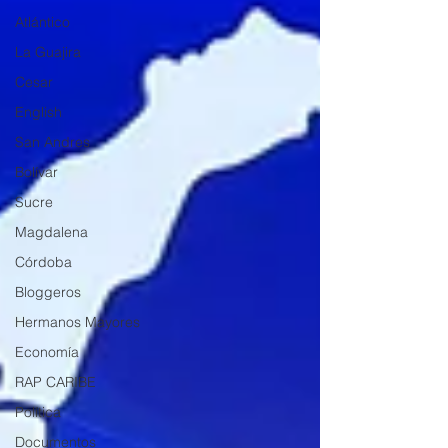
Atlántico
La Guajira
Cesar
English
San Andres
Bolívar
Sucre
Magdalena
Córdoba
Bloggeros
Hermanos Mayores
Economía
RAP CARIBE
Política
Documentos