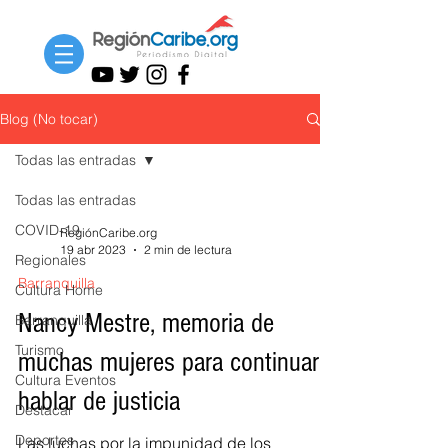
Blog (No tocar)
Todas las entradas
Todas las entradas
COVID-19
RegiónCaribe.org
19 abr 2023
2 min de lectura
Regionales
Barranquilla
Cultura Home
Nancy Mestre, memoria de
Barranquilla
Turismo
muchas mujeres para continuar y
Cultura Eventos
hablar de justicia
Destacar
Deportes
Las luchas por la impunidad de los