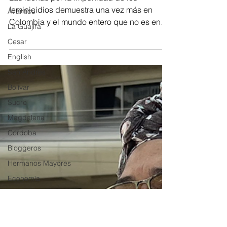
feminicidios demuestra una vez más en
Atlántico
Colombia y el mundo entero que no es en
La Guajira
vano. Foto: Cortesía...
Cesar
English
San Andres
Bolívar
Sucre
Magdalena
Córdoba
Bloggeros
Hermanos Mayores
Economía
RAP CARIBE
Política
Documentos