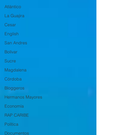
Atlántico
La Guajira
Cesar
English
San Andres
Bolívar
Sucre
Magdalena
Córdoba
Bloggeros
Hermanos Mayores
Economía
RAP CARIBE
Política
Documentos