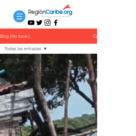
Blog (No tocar)
Todas las entradas
Todas las entradas
COVID-19
Regionales
Cultura Home
Barranquilla
Turismo
Cultura Eventos
Destacar
Deportes