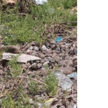
Día 10/10 2017
Carnaval
Educación
BID
BIENESTAR
AMBIENTAL
AFRO
SOCIAL
ACADEMIA
ARTE
Salud