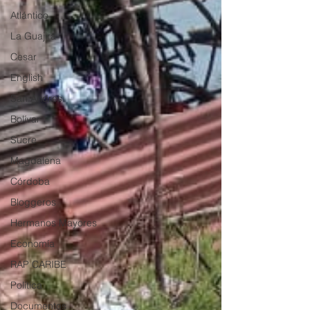
Atlántico
La Guajira
Cesar
English
San Andres
Bolívar
Sucre
Magdalena
Córdoba
Bloggeros
Hermanos Mayores
Economía
RAP CARIBE
Política
Documentos