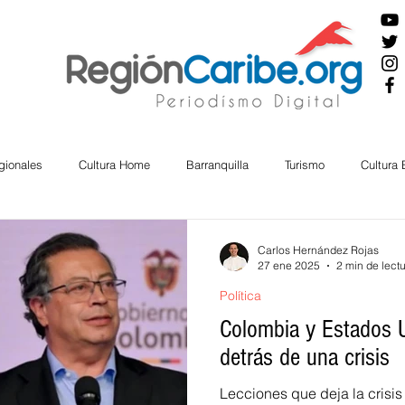
gionales
Cultura Home
Barranquilla
Turismo
Cultura
ira
Cesar
English
San Andres
Bolívar
Sucre
Carlos Hernández Rojas
27 ene 2025
2 min de lect
Política
nos Mayores
Economía
RAP CARIBE
Política
Docu
Colombia y Estados U
detrás de una crisis
BIENESTAR
AMBIENTAL
AFRO
Lecciones que deja la crisi