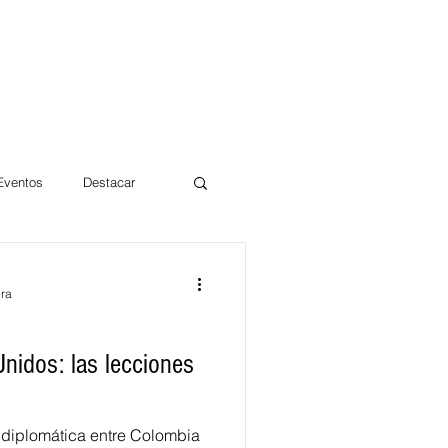
 Eventos
Destacar
Magdalena
ura
mentos
Día 10/10 2017
nidos: las lecciones
s diplomática entre Colombia