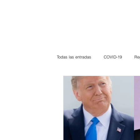
Todas las entradas
COVID-19
Re
Deportes
Atlántico
La Guaj
Córdoba
Bloggeros
Herma
Carnaval
Educación
BID