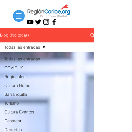
Blog (No tocar)
Todas las entradas
Todas las entradas
COVID-19
Regionales
Cultura Home
Barranquilla
Turismo
Cultura Eventos
Destacar
Deportes