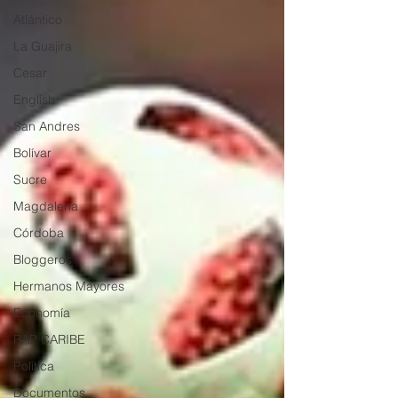
Atlántico
La Guajira
Cesar
English
San Andres
Bolívar
Sucre
Magdalena
Córdoba
Bloggeros
Hermanos Mayores
Economía
RAP CARIBE
Política
Documentos