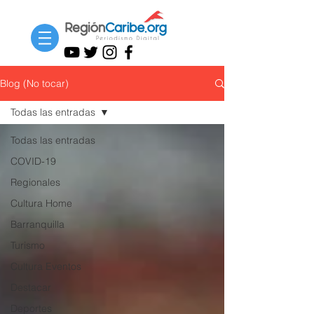
Blog (No tocar)
Todas las entradas
Todas las entradas
COVID-19
Regionales
Cultura Home
Barranquilla
Turismo
Cultura Eventos
Destacar
Deportes