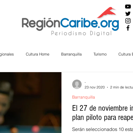
gionales
Cultura Home
Barranquilla
Turismo
Cultura
ira
Cesar
English
San Andres
Bolívar
Sucre
-
23 nov 2020
2 min de lectu
Barranquilla
nos Mayores
Economía
RAP CARIBE
Política
Docu
El 27 de noviembre in
plan piloto para reape
BIENESTAR
AMBIENTAL
AFRO
Serán seleccionados 10 esta