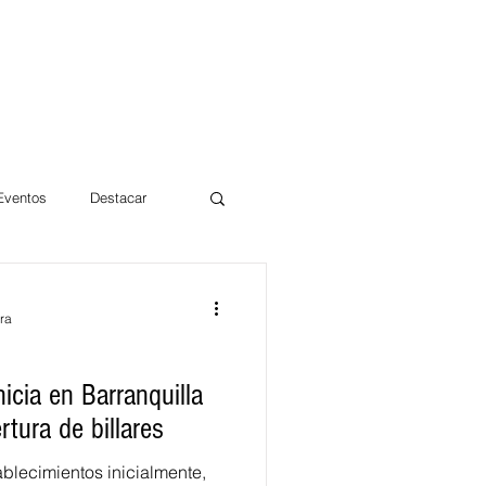
 Eventos
Destacar
Magdalena
ra
mentos
Día 10/10 2017
icia en Barranquilla
rtura de billares
blecimientos inicialmente,