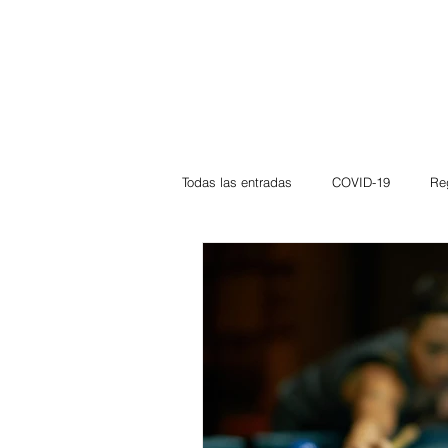
Todas las entradas
COVID-19
Re
Deportes
Atlántico
La Guaj
Córdoba
Bloggeros
Herma
Carnaval
Educación
BID