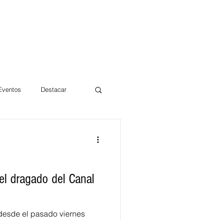
 Eventos
Destacar
Magdalena
mentos
Día 10/10 2017
l dragado del Canal
desde el pasado viernes