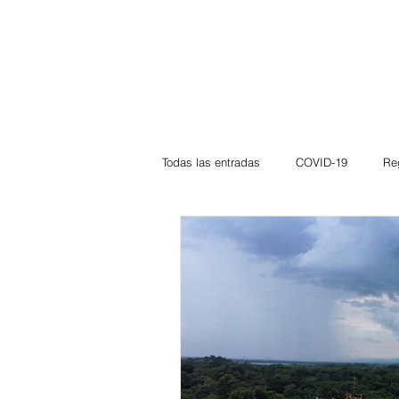
Todas las entradas
COVID-19
Re
Deportes
Atlántico
La Guaj
Córdoba
Bloggeros
Herma
Carnaval
Educación
BID