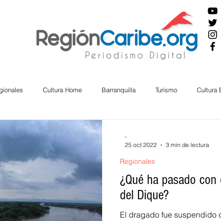
gionales
Cultura Home
Barranquilla
Turismo
Cultura
ira
Cesar
English
San Andres
Bolívar
Sucre
-
25 oct 2022
3 min de lectura
Regionales
nos Mayores
Economía
RAP CARIBE
Política
Docu
¿Qué ha pasado con e
del Dique?
BIENESTAR
AMBIENTAL
AFRO
El dragado fue suspendido 