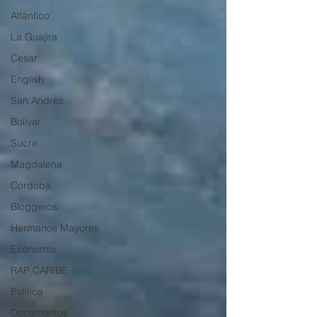
Atlántico
La Guajira
Cesar
English
San Andres
Bolívar
Sucre
Magdalena
Córdoba
Bloggeros
Hermanos Mayores
Economía
RAP CARIBE
Política
Documentos