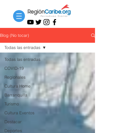
Blog (No tocar)
Todas las entradas
Todas las entradas
COVID-19
Regionales
Cultura Home
Barranquilla
Turismo
Cultura Eventos
Destacar
Deportes