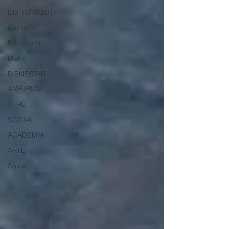
Día 10/10 2017
Carnaval
Educación
BID
BIENESTAR
AMBIENTAL
AFRO
SOCIAL
ACADEMIA
ARTE
Salud