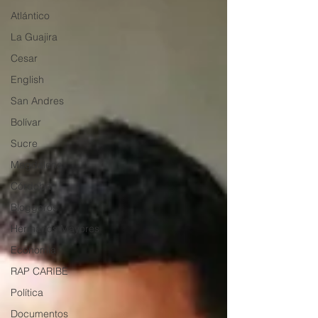
Atlántico
La Guajira
Cesar
English
San Andres
Bolívar
Sucre
Magdalena
Córdoba
Bloggeros
Hermanos Mayores
Economía
RAP CARIBE
Política
Documentos