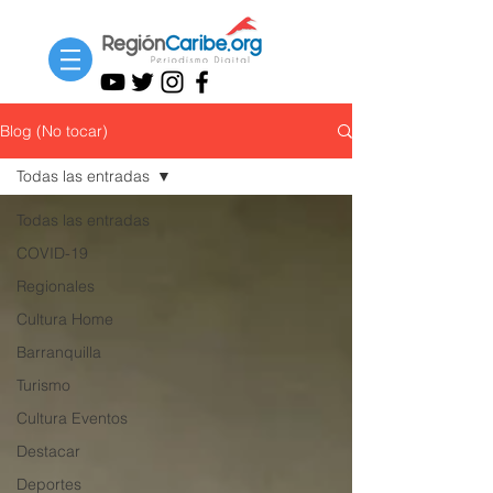
Blog (No tocar)
Todas las entradas
Todas las entradas
COVID-19
Regionales
Cultura Home
Barranquilla
Turismo
Cultura Eventos
Destacar
Deportes