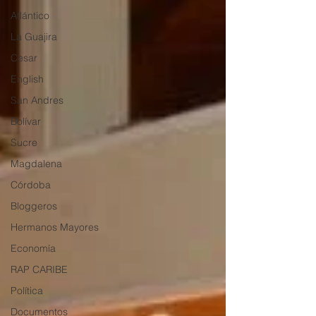
Atlántico
La Guajira
Cesar
English
San Andres
Bolívar
Sucre
Magdalena
Córdoba
Bloggeros
Hermanos Mayores
Economía
RAP CARIBE
Política
Documentos