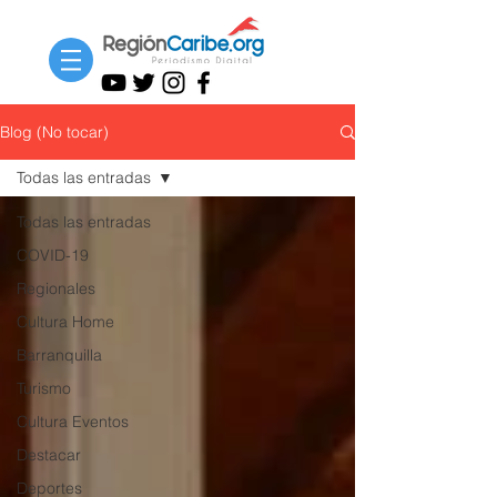
Blog (No tocar)
Todas las entradas
Todas las entradas
COVID-19
Regionales
Cultura Home
Barranquilla
Turismo
Cultura Eventos
Destacar
Deportes