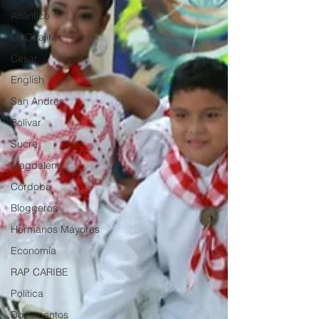
Atlántico
La Guajira
Cesar
English
San Andres
Bolívar
Sucre
Magdalena
Córdoba
Bloggeros
Hermanos Mayores
Economía
RAP CARIBE
Política
Documentos