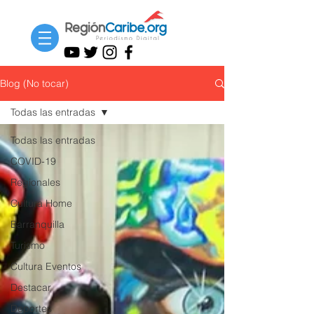
Blog (No tocar)
Todas las entradas
Todas las entradas
COVID-19
Regionales
Cultura Home
Barranquilla
Turismo
Cultura Eventos
Destacar
Deportes