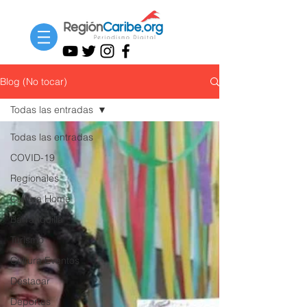
Blog (No tocar)
Todas las entradas
Todas las entradas
COVID-19
Regionales
Cultura Home
Barranquilla
Turismo
Cultura Eventos
Destacar
Deportes