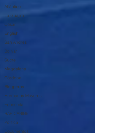
Atlántico
La Guajira
Cesar
English
San Andres
Bolívar
Sucre
Magdalena
Córdoba
Bloggeros
Hermanos Mayores
Economía
RAP CARIBE
Política
Documentos