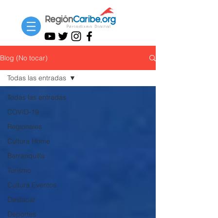
Blog (No tocar)
Todas las entradas
Todas las entradas
COVID-19
Regionales
Cultura Home
Barranquilla
Turismo
Cultura Eventos
Destacar
Deportes