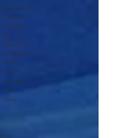
Día 10/10 2017
Carnaval
Educación
BID
BIENESTAR
AMBIENTAL
AFRO
SOCIAL
ACADEMIA
ARTE
Salud