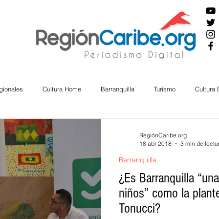
gionales
Cultura Home
Barranquilla
Turismo
Cultura
ira
Cesar
English
San Andres
Bolívar
Sucre
RegiónCaribe.org
18 abr 2018
3 min de lectu
Barranquilla
nos Mayores
Economía
RAP CARIBE
Política
Docu
¿Es Barranquilla “una
niños” como la plant
Tonucci?
BIENESTAR
AMBIENTAL
AFRO