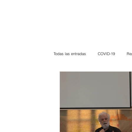
Todas las entradas
COVID-19
Re
Deportes
Atlántico
La Guaj
Córdoba
Bloggeros
Herma
Carnaval
Educación
BID