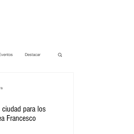
 Eventos
Destacar
Magdalena
ra
mentos
Día 10/10 2017
 ciudad para los
ea Francesco