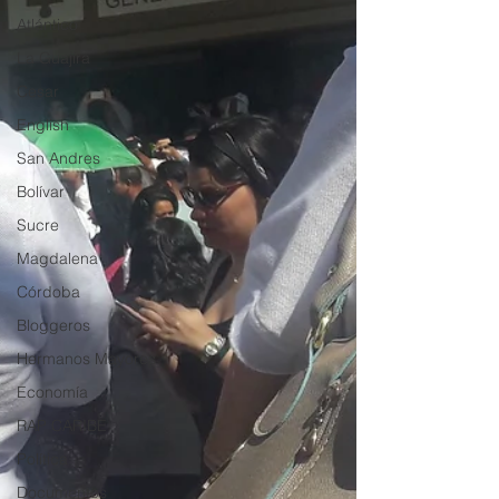
Atlántico
La Guajira
Cesar
English
San Andres
Bolívar
Sucre
Magdalena
Córdoba
Bloggeros
Hermanos Mayores
Economía
RAP CARIBE
Política
Documentos