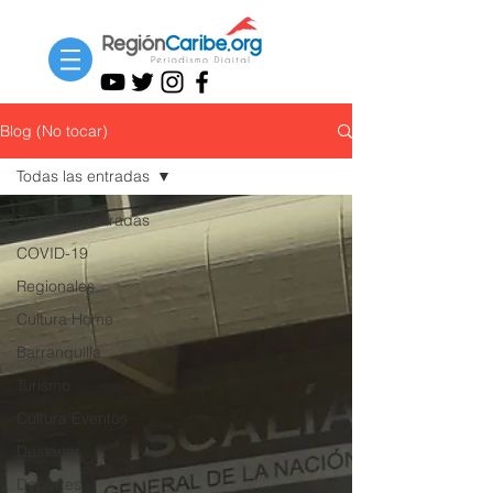
Blog (No tocar)
Todas las entradas
Todas las entradas
COVID-19
Regionales
Cultura Home
Barranquilla
Turismo
Cultura Eventos
Destacar
Deportes