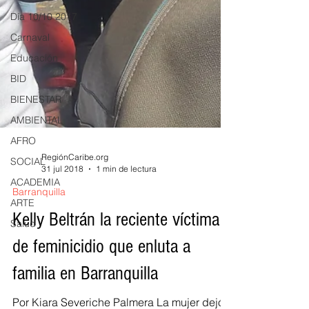
Día 10/10 2017
Carnaval
Educación
BID
BIENESTAR
AMBIENTAL
AFRO
SOCIAL
ACADEMIA
RegiónCaribe.org
31 jul 2018
1 min de lectura
ARTE
Barranquilla
Salud
Kelly Beltrán la reciente víctima
de feminicidio que enluta a
familia en Barranquilla